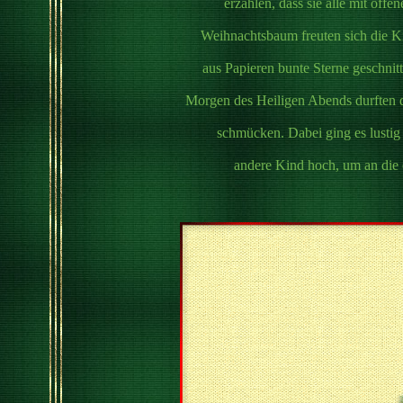
erzählen, dass sie alle mit of
Weihnachtsbaum freuten sich die K
aus Papieren bunte Sterne geschnit
Morgen des Heiligen Abends durften
schmücken. Dabei ging es lusti
andere Kind hoch, um an die