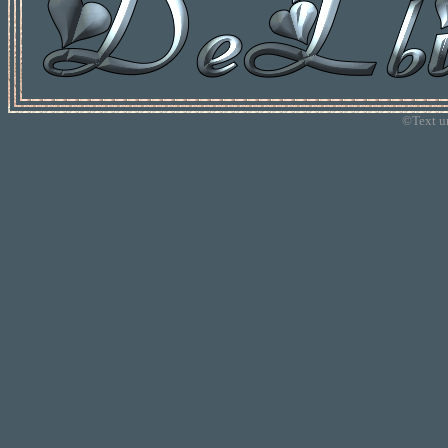
©Text u